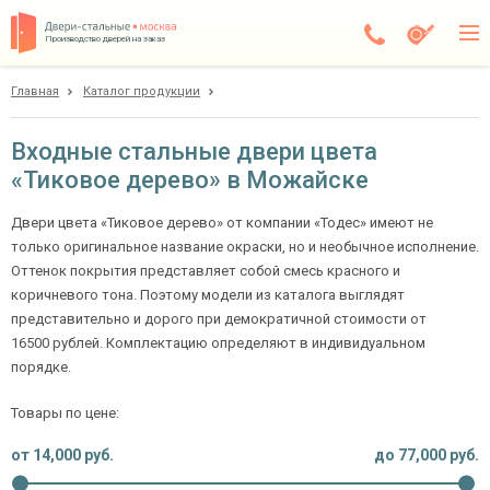
Производство дверей на заказ
Главная
Каталог продукции
Можайск
Каталог
Входные стальные двери цвета
«Тиковое дерево» в Можайске
Доставка
Установка
Двери цвета «Тиковое дерево» от компании «Тодес» имеют не
только оригинальное название окраски, но и необычное исполнение.
Галерея
Оттенок покрытия представляет собой смесь красного и
коричневого тона. Поэтому модели из каталога выглядят
Акции
представительно и дорого при демократичной стоимости от
16500 рублей. Комплектацию определяют в индивидуальном
Покупателям
порядке.
Товары по цене:
О компании
от
14,000
руб.
до
77,000
руб.
Контакты