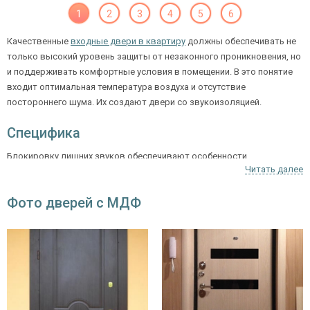
1
2
3
4
5
6
Качественные
входные двери в квартиру
должны обеспечивать не
только высокий уровень защиты от незаконного проникновения, но
и поддерживать комфортные условия в помещении. В это понятие
входит оптимальная температура воздуха и отсутствие
постороннего шума. Их создают двери со звукоизоляцией.
Специфика
Блокировку лишних звуков обеспечивают особенности
Читать далее
конструкции. В неё добавляют специальный внутренний слой из
базальтового волокна, пенопласта, гофрокартона, вспененного
Фото дверей с МДФ
полиуретана и т.д.
Дверь с любым из этих
наполнителей
также
является утеплённой.
Лучшим вариантом для заполнения считается минеральная плита.