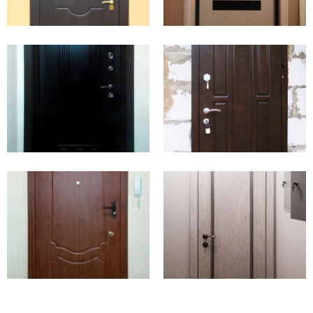
Она экологически чистая, долговечная, негорючая.
Компания «Тодес» использует заполнение
марки URSA.
Высоким уровнем шумоизоляции отличаются
трёхконтурные двери
.
Дополнительные уплотнители положительно влияют на
теплоизоляционные свойства металлоконструкции.
Что ещё влияет на звукоизоляцию?
Материалы, используемые при создании основных
компонентов металлоизделия.
Качество монтажа. Через зазоры в помещение проникают
звуковые волны.
Правильно подобранные размеры уплотнителя.
Добавление в сборку порога. Он необходим, когда между
полом и низом створки остаётся пространство.
Отделка.