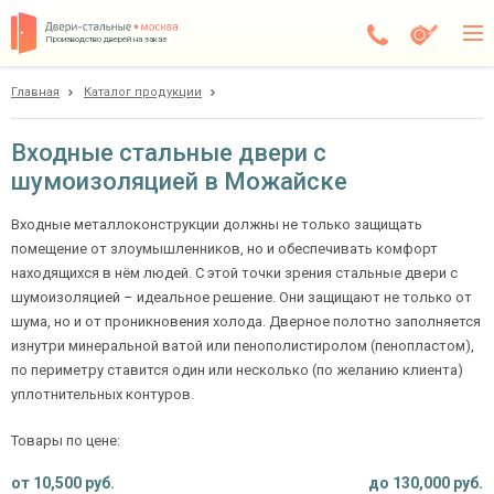
Производство дверей на заказ
Главная
Каталог продукции
Можайск
Каталог
Входные стальные двери с
шумоизоляцией в Можайске
Доставка
Установка
Входные металлоконструкции должны не только защищать
помещение от злоумышленников, но и обеспечивать комфорт
Галерея
находящихся в нём людей. С этой точки зрения стальные двери с
шумоизоляцией – идеальное решение. Они защищают не только от
Акции
шума, но и от проникновения холода. Дверное полотно заполняется
изнутри минеральной ватой или пенополистиролом (пенопластом),
Покупателям
по периметру ставится один или несколько (по желанию клиента)
уплотнительных контуров.
О компании
Товары по цене:
Контакты
от
10,500
руб.
до
130,000
руб.