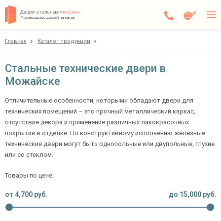
Производство дверей на заказ
Главная
Каталог продукции
Можайск
Каталог
Стальные технические двери в
Можайске
Доставка
Установка
Отличительные особенности, которыми обладают двери для
технических помещений – это прочный металлический каркас,
Галерея
отсутствие декора и применение различных лакокрасочных
покрытий в отделке. По конструктивному исполнению железные
Акции
технические двери могут быть однопольные или двупольные, глухие
или со стеклом.
Покупателям
Товары по цене:
О компании
от
4,700
руб.
до
15,000
руб.
Контакты