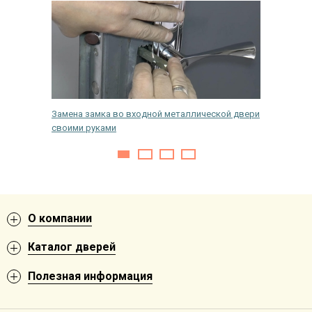
Замена замка во входной металлической двери
Как уст
своими руками
входную
О компании
Каталог дверей
Полезная информация